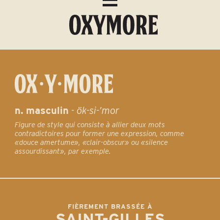
n. masculin
-
ök-si-’mor
Figure de style qui consiste à allier deux mots
contradictoires pour former une expression, comme
«douce amertume», «clair-obscur» ou «silence
assourdissant», par exemple.
FIÈREMENT BRASSÉE À
SAINT-GILLES